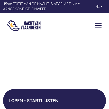
45ste EDITIE VAN DE NACHT IS AFGELAST N.A.V.
NL
AANGEKONDIGD ONWEER
LOPEN - STARTLIJSTEN