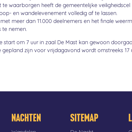
te waarborgen heeft de gemeentelijke veiligheidscel
oop- en wandelevenement volledig af te lassen.
et meer dan 11.000 deelnemers en het finale weermodel
s te nemen.
ie start om 7 uur in zaal De Mast kan gewoon doorgaa
 gepland zijn voor vrijdagavond wordt omstreeks 17 uu
NACHTEN
SITEMAP
Wandelen
De Nacht
C