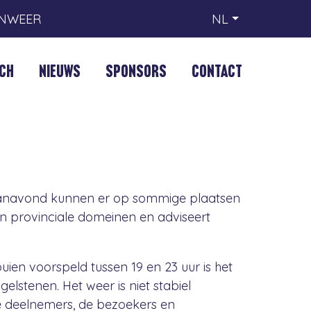
ONWEER
NL
CH
NIEUWS
SPONSORS
CONTACT
 vanavond kunnen er op sommige plaatsen
 provinciale domeinen en adviseert
ien voorspeld tussen 19 en 23 uur is het
elstenen. Het weer is niet stabiel
de deelnemers, de bezoekers en