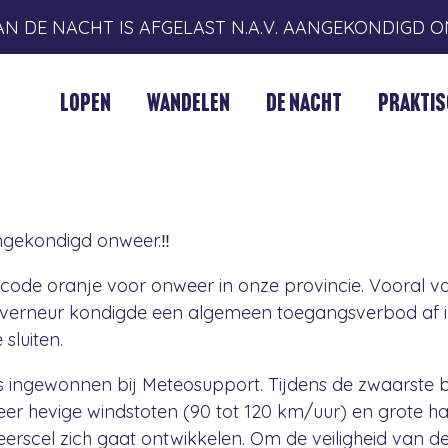
 VAN DE NACHT IS AFGELAST N.A.V. AANGEKONDIGD 
LOPEN
WANDELEN
DE NACHT
PRAKTIS
ngekondigd onweer.‼️
 code oranje voor onweer in onze provincie. Vooral
verneur kondigde een algemeen toegangsverbod af in
sluiten.
es ingewonnen bij Meteosupport. Tijdens de zwaarste bu
zeer hevige windstoten (90 tot 120 km/uur) en grote hag
erscel zich gaat ontwikkelen. Om de veiligheid van 